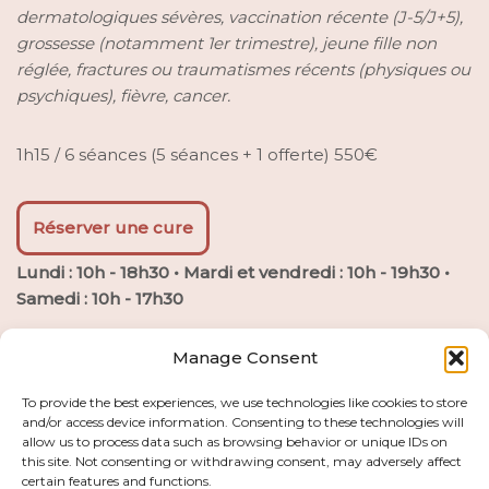
dermatologiques sévères, vaccination récente (J-5/J+5),
grossesse (notamment 1er trimestre), jeune fille non
réglée, fractures ou traumatismes récents (physiques ou
psychiques), fièvre, cancer.
1h15 / 6 séances (5 séances + 1 offerte) 550€
Réserver une cure
Lundi : 10h - 18h30 • Mardi et vendredi : 10h - 19h30 •
Samedi : 10h - 17h30
Manage Consent
33 rue de la Donelière 35000 Rennes (derrière
Generali)
To provide the best experiences, we use technologies like cookies to store
En entreprise à Rennes et aux alentours
and/or access device information. Consenting to these technologies will
allow us to process data such as browsing behavior or unique IDs on
cloebienetreaunaturel@gmail.com
this site. Not consenting or withdrawing consent, may adversely affect
06 75 81 15 45
certain features and functions.