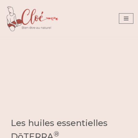
Aller
au
contenu
Huiles essentielles
Les huiles essentielles
®
DōTERRA