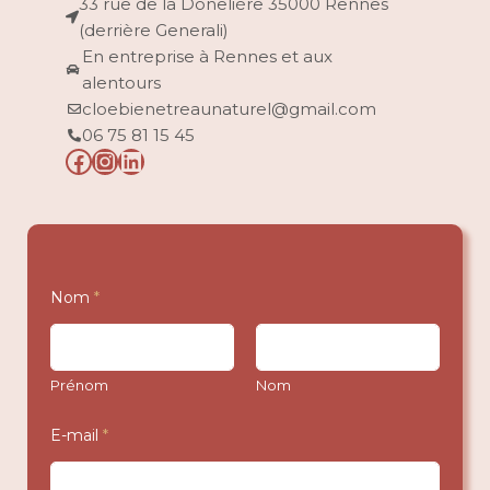
33 rue de la Donelière 35000 Rennes
(derrière Generali)
En entreprise à Rennes et aux
alentours
cloebienetreaunaturel@gmail.com
06 75 81 15 45
Nom
*
Prénom
Nom
E-mail
*